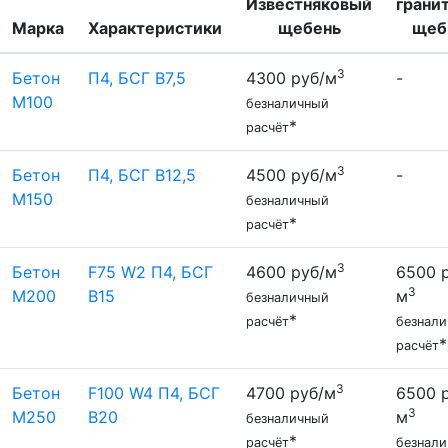
Известняковый
грани
Марка
Характеристики
щебень
щеб
3
Бетон
П4, БСГ В7,5
4300 руб/м
-
М100
безналичный
*
расчёт
3
Бетон
П4, БСГ В12,5
4500 руб/м
-
М150
безналичный
*
расчёт
3
Бетон
F75 W2 П4, БСГ
4600 руб/м
6500 
3
М200
В15
м
безналичный
*
расчёт
безнал
*
расчёт
3
Бетон
F100 W4 П4, БСГ
4700 руб/м
6500 
3
М250
В20
м
безналичный
*
расчёт
безнал