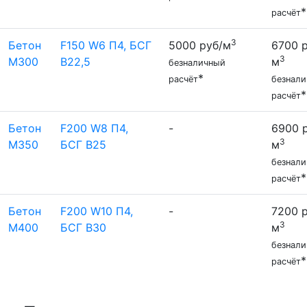
*
расчёт
3
Бетон
F150 W6 П4, БСГ
5000 руб/м
6700 р
3
М300
В22,5
м
безналичный
*
расчёт
безнал
*
расчёт
Бетон
F200 W8 П4,
-
6900 
3
М350
БСГ В25
м
безнал
*
расчёт
Бетон
F200 W10 П4,
-
7200 р
3
М400
БСГ В30
м
безнал
*
расчёт